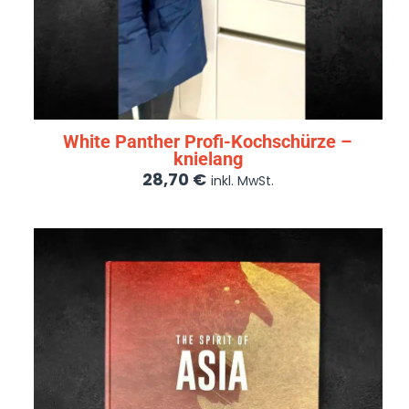
White Panther Profi-Kochschürze –
knielang
28,70
€
inkl. MwSt.