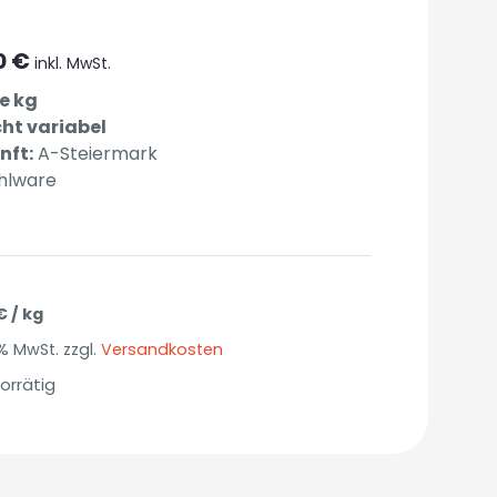
0
€
inkl. MwSt.
je kg
ht variabel
nft:
A-Steiermark
ühlware
€
/
kg
0 % MwSt.
zzgl.
Versandkosten
orrätig