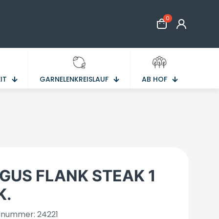
0
IT
GARNELENKREISLAUF
AB HOF
GUS FLANK STEAK 1
K.
elnummer: 24221