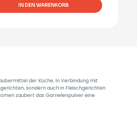
IN DEN WARENKORB
Fleur
de
Sel
Menge
Zaubermittel der Küche. In Verbindung mit
gerichten, sondern auch in Fleischgerichten
Aromen zaubert das Garnelenpulver eine