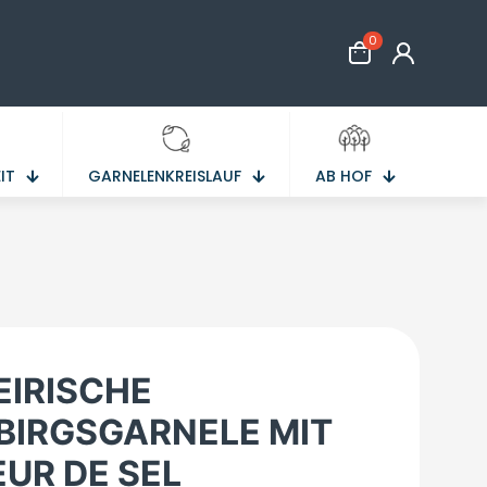
0
IT
GARNELENKREISLAUF
AB HOF
EIRISCHE
BIRGSGARNELE MIT
EUR DE SEL