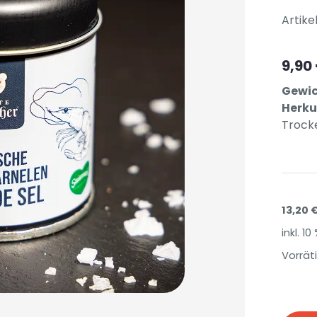
Artike
9,90
Gewic
Herku
Trock
13,20
inkl. 1
Vorrät