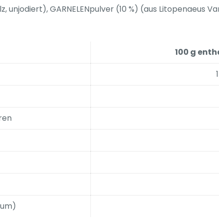
z, unjodiert), GARNELENpulver (10 %) (aus Litopenaeus Va
100 g enth
ren
rium)