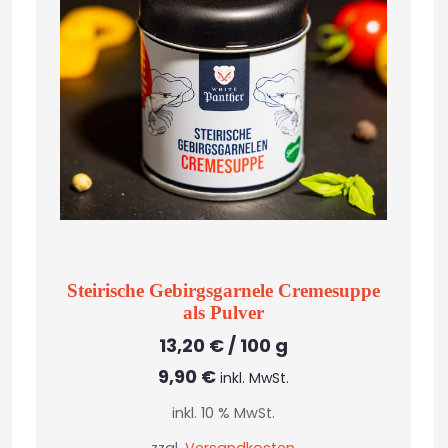
Steirische Gebirgsgarnele Cremesuppe
als Pulver
13,20
€
/
100
g
9,90
€
inkl. MwSt.
inkl. 10 % MwSt.