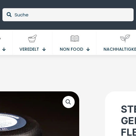
VEREDELT
NON FOOD
NACHHALTIGKE
ST
GE
FL