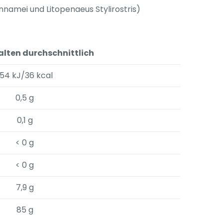
nnamei und Litopenaeus Stylirostris)
alten durchschnittlich
154 kJ/36 kcal
0,5 g
0,1 g
< 0 g
< 0 g
7,9 g
85 g