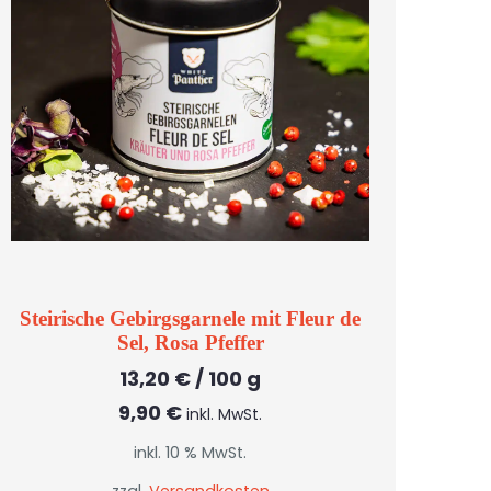
Steirische Gebirgsgarnele mit Fleur de
Sel, Rosa Pfeffer
13,20
€
/
100
g
9,90
€
inkl. MwSt.
inkl. 10 % MwSt.