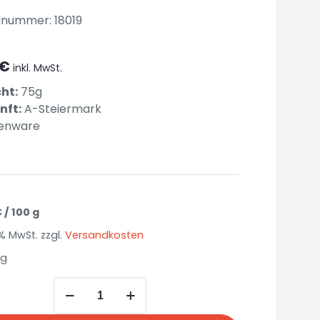
lnummer: 18019
€
inkl. MwSt.
ht:
75g
nft:
A-Steiermark
enware
€
/
100
g
0 % MwSt.
zzgl.
Versandkosten
ig
Steirische
Gebirgsgarnele
mit